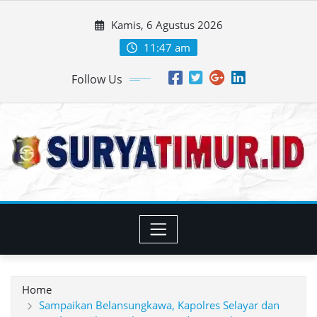
Skip
Kamis, 6 Agustus 2026
to
content
11:47 am
Follow Us
Home
Sampaikan Belansungkawa, Kapolres Selayar dan