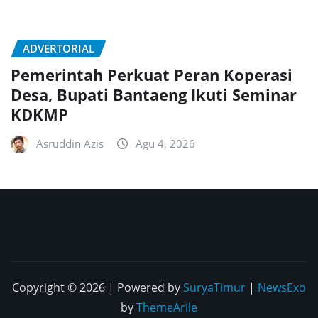
ADVERTORIAL
Pemerintah Perkuat Peran Koperasi
Desa, Bupati Bantaeng Ikuti Seminar
KDKMP
Asruddin Azis
Agu 4, 2026
Copyright © 2026 | Powered by
SuryaTimur
|
NewsExo
by
ThemeArile