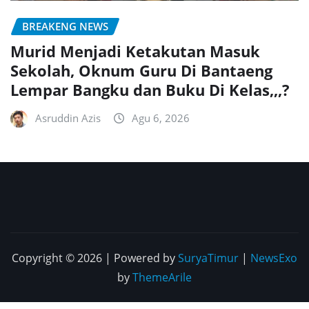
BREAKENG NEWS
Murid Menjadi Ketakutan Masuk
Sekolah, Oknum Guru Di Bantaeng
Lempar Bangku dan Buku Di Kelas,,,?
Asruddin Azis
Agu 6, 2026
Copyright © 2026 | Powered by
SuryaTimur
|
NewsExo
by
ThemeArile