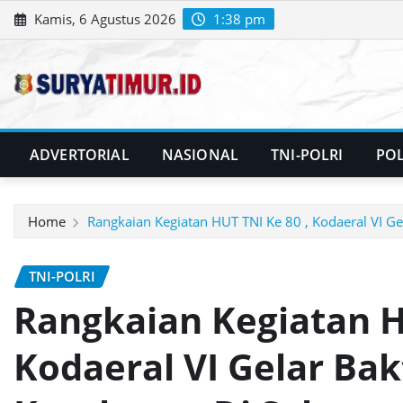
Skip
Kamis, 6 Agustus 2026
1:38 pm
to
content
ADVERTORIAL
NASIONAL
TNI-POLRI
POL
Home
Rangkaian Kegiatan HUT TNI Ke 80 , Kodaeral VI Gel
TNI-POLRI
Rangkaian Kegiatan H
Kodaeral VI Gelar Bakt