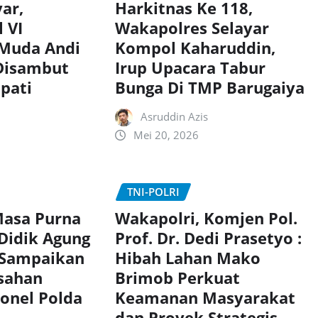
Harkitnas Ke 118,
yar,
Wakapolres Selayar
 VI
Kompol Kaharuddin,
Muda Andi
Irup Upacara Tabur
 Disambut
Bunga Di TMP Barugaiya
pati
Asruddin Azis
Mei 20, 2026
TNI-POLRI
asa Purna
Wakapolri, Komjen Pol.
 Didik Agung
Prof. Dr. Dedi Prasetyo :
 Sampaikan
Hibah Lahan Mako
sahan
Brimob Perkuat
onel Polda
Keamanan Masyarakat
dan Proyek Strategis