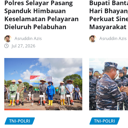
Polres Selayar Pasang
Bupati Bant
Spanduk Himbauan
Hari Bhayan
Keselamatan Pelayaran
Perkuat Sin
Dieluruh Pelabuhan
Masyarakat
Asruddin Azis
Asruddin Azis
Jul 27, 2026
TNI-POLRI
TNI-POLRI