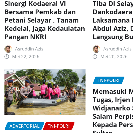
Sinergi Kodaeral VI
Tiba Di Sela
Bersama Pemkab dan
Dankodaeral
Petani Selayar , Tanam
Laksamana 
Kedelai, Jaga Kedaulatan
Abdul Aziz,
Pangan NKRI
Langsung Bu
Asruddin Azis
Asruddin Azis
Mei 22, 2026
Mei 20, 2026
TNI-POLRI
Memasuki M
Tugas, Irjen
Widjanarko
Salam Perpi
Kepada Pers
ADVERTORIAL
TNI-POLRI
Sultra