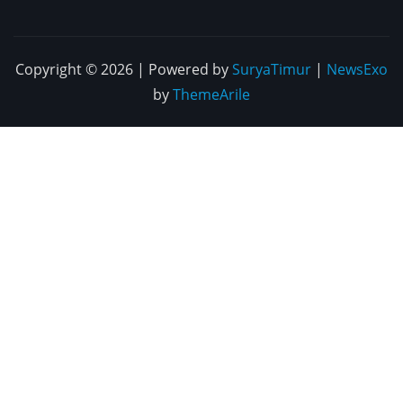
Copyright © 2026 | Powered by
SuryaTimur
|
NewsExo
by
ThemeArile