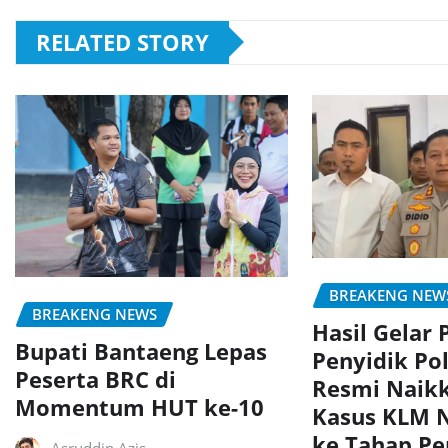
RELATED STORY
BREAKENG NEW
BREAKENG NEWS
Hasil Gelar 
Bupati Bantaeng Lepas
Penyidik Pol
Peserta BRC di
Resmi Naikk
Momentum HUT ke-10
Kasus KLM N
ke Tahap Pe