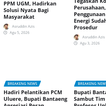
Tegaskan K
PPM UGM, Hadirkan
Perusahaan,
Solusi Nyata Bagi
Penggunaan 
Masyarakat
Energi Suda
Prosedur
Asruddin Azis
Agu 5, 2026
Asruddin Azis
Agu 3, 2026
BREAKENG NEWS
BREAKENG NEW
Hadiri Pelantikan PCM
Bupati Bant
Uluere, Bupati Bantaeng
Sambut Tim
Apresiasi Peran
Profesor Un