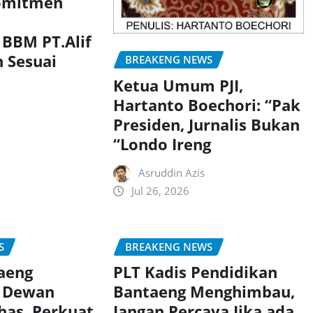
omitmen
BBM PT.Alif
h Sesuai
BREAKENG NEWS
Ketua Umum PJI,
Hartanto Boechori: “Pak
Presiden, Jurnalis Bukan
“Londo Ireng
Asruddin Azis
Jul 26, 2026
S
BREAKENG NEWS
aeng
PLT Kadis Pendidikan
 Dewan
Bantaeng Menghimbau,
has, Perkuat
Jangan Percaya Jika ada