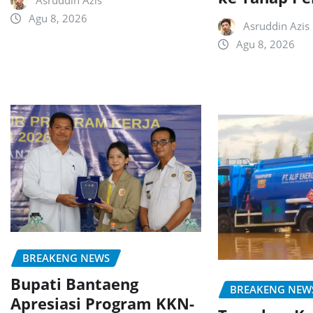
Asruddin Azis
Agu 8, 2026
Asruddin Azis
Agu 8, 2026
BREAKENG NEWS
Bupati Bantaeng
BREAKENG NEW
Apresiasi Program KKN-