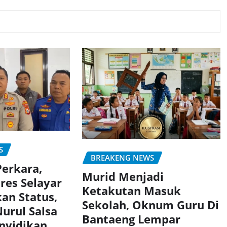
S
BREAKENG NEWS
Perkara,
Murid Menjadi
res Selayar
Ketakutan Masuk
an Status,
Sekolah, Oknum Guru Di
urul Salsa
Bantaeng Lempar
nyidikan