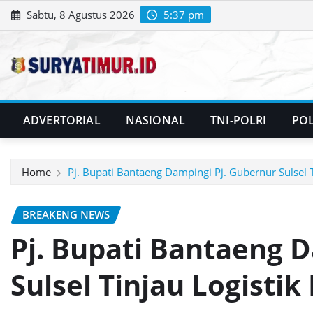
Skip
Sabtu, 8 Agustus 2026
5:37 pm
to
content
ADVERTORIAL
NASIONAL
TNI-POLRI
POL
Home
Pj. Bupati Bantaeng Dampingi Pj. Gubernur Sulsel 
BREAKENG NEWS
Pj. Bupati Bantaeng 
Sulsel Tinjau Logistik