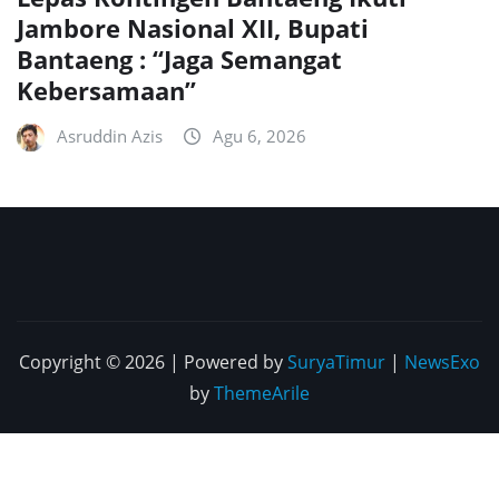
Jambore Nasional XII, Bupati
Bantaeng : “Jaga Semangat
Kebersamaan”
Asruddin Azis
Agu 6, 2026
Copyright © 2026 | Powered by
SuryaTimur
|
NewsExo
by
ThemeArile