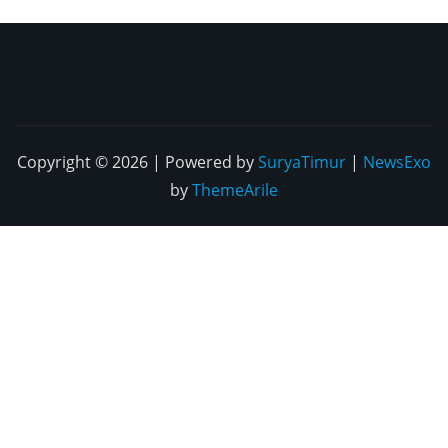
Copyright © 2026 | Powered by
SuryaTimur
|
NewsExo
by
ThemeArile