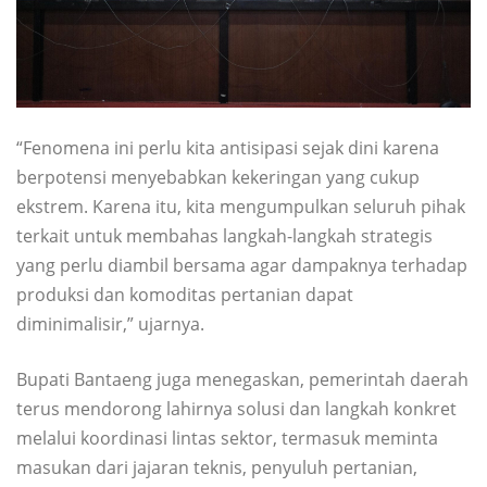
“Fenomena ini perlu kita antisipasi sejak dini karena
berpotensi menyebabkan kekeringan yang cukup
ekstrem. Karena itu, kita mengumpulkan seluruh pihak
terkait untuk membahas langkah-langkah strategis
yang perlu diambil bersama agar dampaknya terhadap
produksi dan komoditas pertanian dapat
diminimalisir,” ujarnya.
Bupati Bantaeng juga menegaskan, pemerintah daerah
terus mendorong lahirnya solusi dan langkah konkret
melalui koordinasi lintas sektor, termasuk meminta
masukan dari jajaran teknis, penyuluh pertanian,