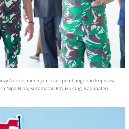
auzy Nurdin, meninjau lokasi pembangunan Koperasi
esa Nipa-Nipa, Kecamatan Pa’jukukang, Kabupaten