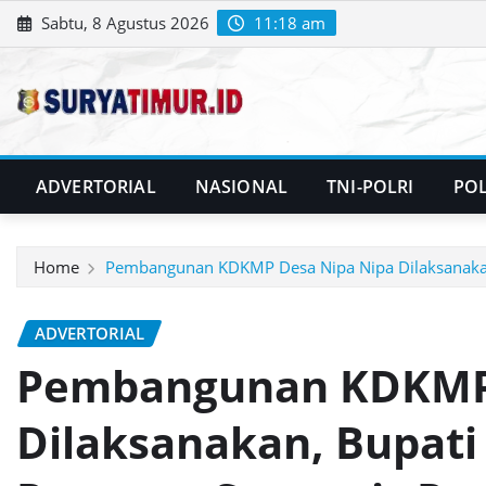
Skip
Sabtu, 8 Agustus 2026
11:18 am
to
content
ADVERTORIAL
NASIONAL
TNI-POLRI
POL
Home
Pembangunan KDKMP Desa Nipa Nipa Dilaksanakan,
ADVERTORIAL
Pembangunan KDKMP 
Dilaksanakan, Bupati