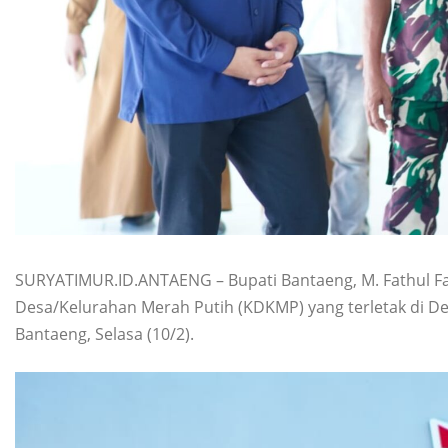
SURYATIMUR.ID.ANTAENG – Bupati Bantaeng, M. Fathul F
Desa/Kelurahan Merah Putih (KDKMP) yang terletak di D
Bantaeng, Selasa (10/2).