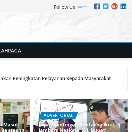
Follow Us
LAHRAGA
Optimalisasi Retribusi Melalui Digitalisasi Pem
ADVERTORIAL
an Masuk
Lepas Kontingen Bantaeng Ikuti
i Bantaeng
Jambore Nasional XII, Bupati