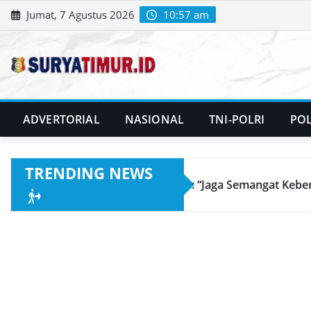
Skip
Jumat, 7 Agustus 2026
10:57 am
to
content
ADVERTORIAL
NASIONAL
TNI-POLRI
POL
TRENDING NEWS
angat Kebersamaan”
Lantik 19 Pejabat, Bupati Ba