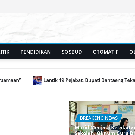
ITIK
PENDIDIKAN
SOSBUD
OTOMATIF
O
ntaeng Tekankan Peningkatan Pelayanan Kepada Masyarakat
BREAKENG NEWS
Murid Menjadi Ketakut
Sekolah, Oknum Guru D