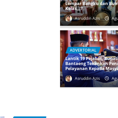
Lempar Bangku dan Buk
Kelas,,,?
Asruddin Azis
Agu
ADVERTORIAL
Lantik 19 Pejabat, Bupat
Bantaeng Tekankan Pen
Pelayanan Kepada Masy
Asruddin Azis
Agu