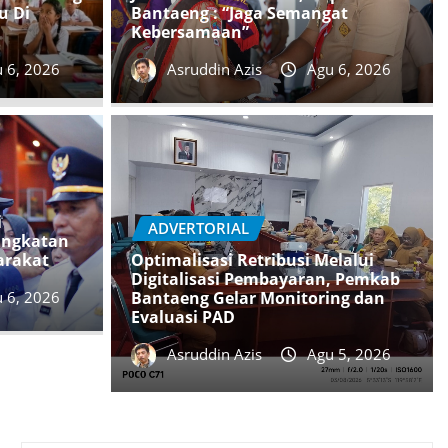
u Di
Bantaeng : “Jaga Semangat
Kebersamaan”
 6, 2026
Asruddin Azis
Agu 6, 2026
i
ADVERTORIAL
ingkatan
arakat
Optimalisasi Retribusi Melalui
Digitalisasi Pembayaran, Pemkab
 6, 2026
Bantaeng Gelar Monitoring dan
Evaluasi PAD
Asruddin Azis
Agu 5, 2026