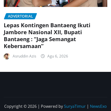
ADVERTORIAL
Lepas Kontingen Bantaeng Ikuti
Jambore Nasional XII, Bupati
Bantaeng : “Jaga Semangat
Kebersamaan”
Asruddin Azis
Agu 6, 2026
Copyright © 2026 | Powered by
SuryaTimur
|
NewsExo