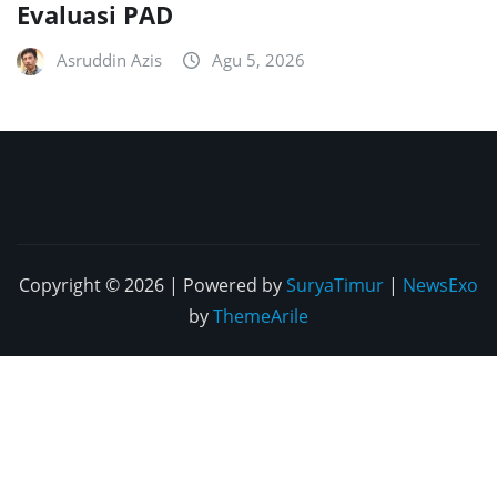
Evaluasi PAD
Asruddin Azis
Agu 5, 2026
Copyright © 2026 | Powered by
SuryaTimur
|
NewsExo
by
ThemeArile