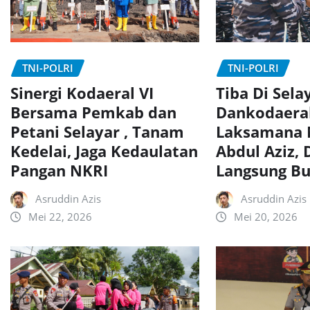
TNI-POLRI
TNI-POLRI
Sinergi Kodaeral VI
Tiba Di Sela
Bersama Pemkab dan
Dankodaeral
Petani Selayar , Tanam
Laksamana 
Kedelai, Jaga Kedaulatan
Abdul Aziz,
Pangan NKRI
Langsung Bu
Asruddin Azis
Asruddin Azis
Mei 22, 2026
Mei 20, 2026