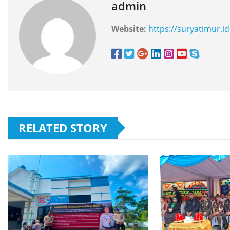
admin
Website:
https://suryatimur.id
RELATED STORY