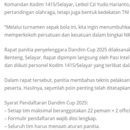
Komandan Kodim 1415/Selayar, Letkol Czi Yudo Harianto
pertandingan olahraga, tetapi juga bentuk kedekatan TN
“Melalui turnamen sepak bola ini, kita ingin menumbuhk
memperkokoh persatuan dan kesatuan dalam bingkai NKR
Rapat panitia penyelenggara Dandim Cup 2025 dilaksanak
Benteng, Selayar. Rapat dipimpin langsung oleh Pasi In
dan diikuti personel Kodim 1415/Selayar yang terlibat da
Dalam rapat tersebut, panitia membahas teknis pelaksa
peserta. Hasilnya, sejumlah poin penting telah ditetap
Syarat Pendaftaran Dandim Cup 2025:
– Setiap tim maksimal beranggotakan 22 pemain + 2 offici
– Formulir pendaftaran wajib diisi lengkap.
– Seluruh tim harus menaati aturan panitia.