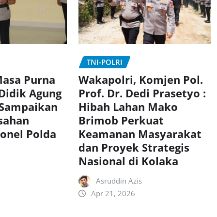
TNI-POLRI
Wakapolri, Komjen Pol.
asa Purna
Prof. Dr. Dedi Prasetyo :
 Didik Agung
Hibah Lahan Mako
 Sampaikan
Brimob Perkuat
sahan
Keamanan Masyarakat
onel Polda
dan Proyek Strategis
Nasional di Kolaka
Asruddin Azis
Apr 21, 2026