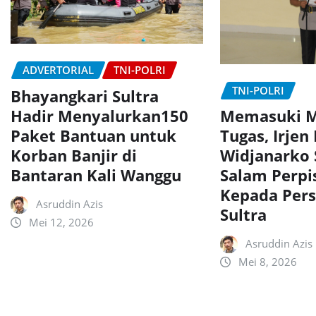
ADVERTORIAL
TNI-POLRI
TNI-POLRI
Bhayangkari Sultra
Hadir Menyalurkan150
Memasuki M
Paket Bantuan untuk
Tugas, Irjen
Korban Banjir di
Widjanarko
Bantaran Kali Wanggu
Salam Perpi
Kepada Pers
Asruddin Azis
Sultra
Mei 12, 2026
Asruddin Azis
Mei 8, 2026