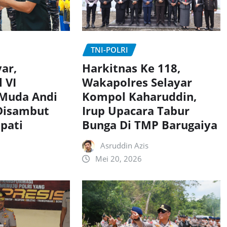
TNI-POLRI
Harkitnas Ke 118,
yar,
Wakapolres Selayar
 VI
Kompol Kaharuddin,
Muda Andi
Irup Upacara Tabur
 Disambut
Bunga Di TMP Barugaiya
pati
Asruddin Azis
Mei 20, 2026