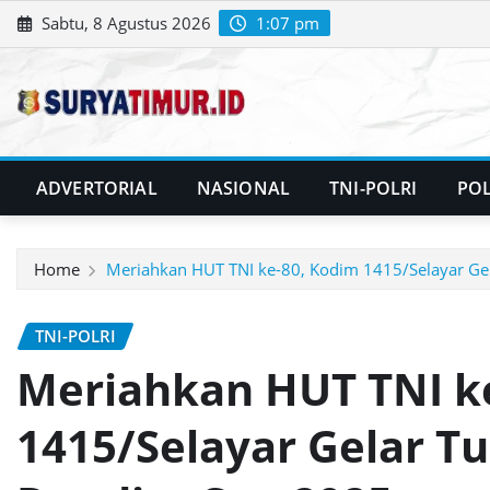
Skip
Sabtu, 8 Agustus 2026
1:07 pm
to
content
ADVERTORIAL
NASIONAL
TNI-POLRI
POL
Home
Meriahkan HUT TNI ke-80, Kodim 1415/Selayar G
TNI-POLRI
Meriahkan HUT TNI k
1415/Selayar Gelar T