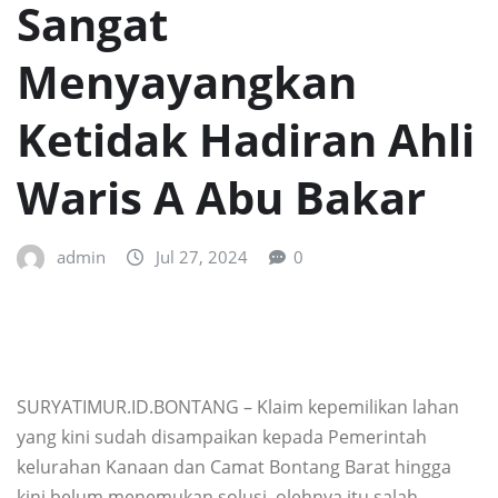
Sangat
Menyayangkan
Ketidak Hadiran Ahli
Waris A Abu Bakar
admin
Jul 27, 2024
0
SURYATIMUR.ID.BONTANG – Klaim kepemilikan lahan
yang kini sudah disampaikan kepada Pemerintah
kelurahan Kanaan dan Camat Bontang Barat hingga
kini belum menemukan solusi, olehnya itu salah