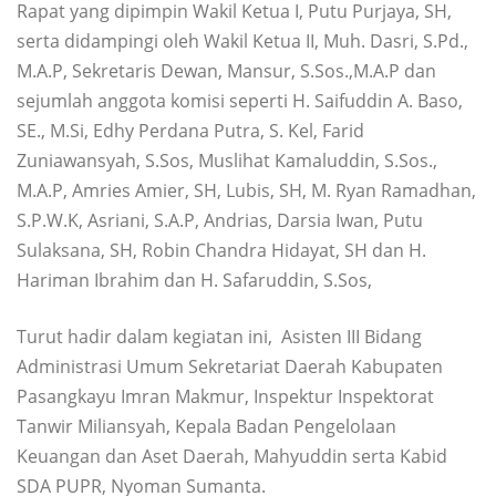
Rapat yang dipimpin Wakil Ketua I, Putu Purjaya, SH,
serta didampingi oleh Wakil Ketua II, Muh. Dasri, S.Pd.,
M.A.P, Sekretaris Dewan, Mansur, S.Sos.,M.A.P dan
sejumlah anggota komisi seperti H. Saifuddin A. Baso,
SE., M.Si, Edhy Perdana Putra, S. Kel, Farid
Zuniawansyah, S.Sos, Muslihat Kamaluddin, S.Sos.,
M.A.P, Amries Amier, SH, Lubis, SH, M. Ryan Ramadhan,
S.P.W.K, Asriani, S.A.P, Andrias, Darsia Iwan, Putu
Sulaksana, SH, Robin Chandra Hidayat, SH dan H.
Hariman Ibrahim dan H. Safaruddin, S.Sos,
Turut hadir dalam kegiatan ini, Asisten III Bidang
Administrasi Umum Sekretariat Daerah Kabupaten
Pasangkayu Imran Makmur, Inspektur Inspektorat
Tanwir Miliansyah, Kepala Badan Pengelolaan
Keuangan dan Aset Daerah, Mahyuddin serta Kabid
SDA PUPR, Nyoman Sumanta.