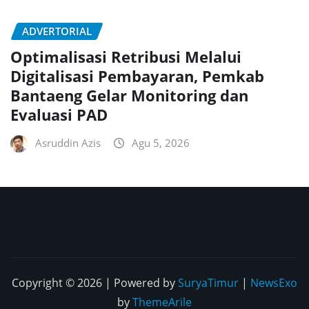
ADVERTORIAL
Optimalisasi Retribusi Melalui
Digitalisasi Pembayaran, Pemkab
Bantaeng Gelar Monitoring dan
Evaluasi PAD
Asruddin Azis
Agu 5, 2026
Copyright © 2026 | Powered by
SuryaTimur
|
NewsExo
by
ThemeArile