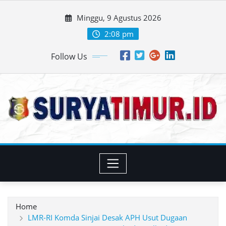
Skip
Minggu, 9 Agustus 2026
to
content
2:08 pm
Follow Us
Home
LMR-RI Komda Sinjai Desak APH Usut Dugaan