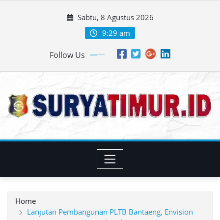
Skip
Sabtu, 8 Agustus 2026
to
content
9:29 am
Follow Us
Home
Lanjutan Pembangunan PLTB Bantaeng, Envision