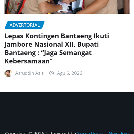
ADVERTORIAL
Lepas Kontingen Bantaeng Ikuti
Jambore Nasional XII, Bupati
Bantaeng : “Jaga Semangat
Kebersamaan”
Asruddin Azis
Agu 6, 2026
Copyright © 2026 | Powered by
SuryaTimur
|
NewsExo