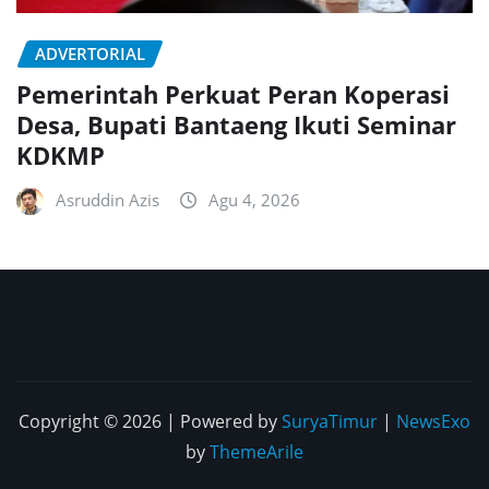
ADVERTORIAL
Pemerintah Perkuat Peran Koperasi
Desa, Bupati Bantaeng Ikuti Seminar
KDKMP
Asruddin Azis
Agu 4, 2026
Copyright © 2026 | Powered by
SuryaTimur
|
NewsExo
by
ThemeArile