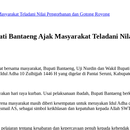
Masyarakat Teladani Nilai Pengorbanan dan Gotong Royong
ati Bantaeng Ajak Masyarakat Teladani Ni
sama masyarakat, Bupati Bantaeng, Uji Nurdin dan Wakil Bupati 
ul Adha 10 Zulhijjah 1446 H yang digelar di Pantai Seruni, Kabupat
yakan hari raya kurban. Usai pelaksanaan ibadah, Bupati Bantaeng b
ena masyarakat masih diberi kesempatan untuk merayakan Idul Adha 
Ismail AS, sebagai simbol keikhlasan dan kepatuhan kepada Allah SWT
n pelajaran tentang kesabaran dan kepercayaan penuh kepada kehendak