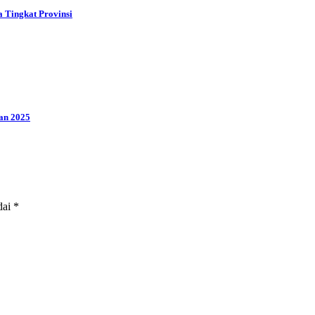
a Tingkat Provinsi
an 2025
dai
*