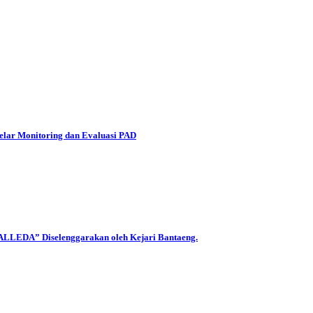
Gelar Monitoring dan Evaluasi PAD
CALLEDA” Diselenggarakan oleh Kejari Bantaeng.