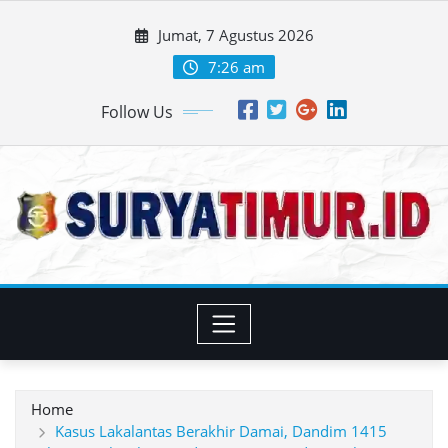
Skip
Jumat, 7 Agustus 2026
to
content
7:26 am
Follow Us
Home
Kasus Lakalantas Berakhir Damai, Dandim 1415