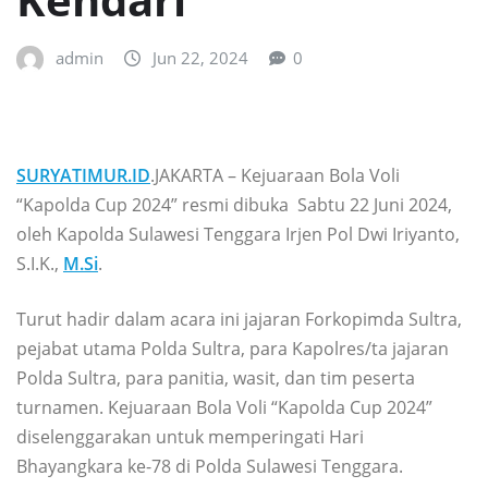
admin
Jun 22, 2024
0
SURYATIMUR.ID
.JAKARTA – Kejuaraan Bola Voli
“Kapolda Cup 2024” resmi dibuka Sabtu 22 Juni 2024,
oleh Kapolda Sulawesi Tenggara Irjen Pol Dwi Iriyanto,
S.I.K.,
M.Si
.
Turut hadir dalam acara ini jajaran Forkopimda Sultra,
pejabat utama Polda Sultra, para Kapolres/ta jajaran
Polda Sultra, para panitia, wasit, dan tim peserta
turnamen. Kejuaraan Bola Voli “Kapolda Cup 2024”
diselenggarakan untuk memperingati Hari
Bhayangkara ke-78 di Polda Sulawesi Tenggara.