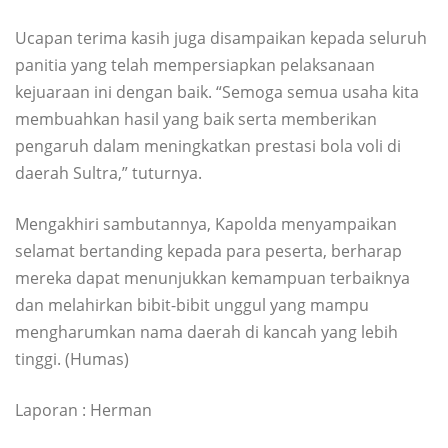
Ucapan terima kasih juga disampaikan kepada seluruh
panitia yang telah mempersiapkan pelaksanaan
kejuaraan ini dengan baik. “Semoga semua usaha kita
membuahkan hasil yang baik serta memberikan
pengaruh dalam meningkatkan prestasi bola voli di
daerah Sultra,” tuturnya.
Mengakhiri sambutannya, Kapolda menyampaikan
selamat bertanding kepada para peserta, berharap
mereka dapat menunjukkan kemampuan terbaiknya
dan melahirkan bibit-bibit unggul yang mampu
mengharumkan nama daerah di kancah yang lebih
tinggi. (Humas)
Laporan : Herman