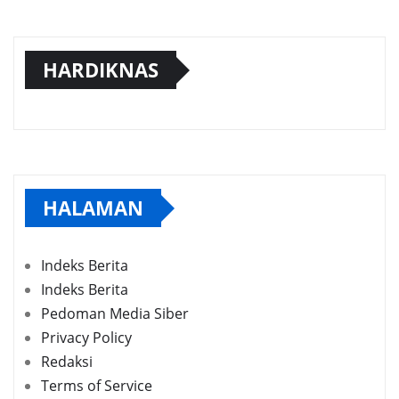
HARDIKNAS
HALAMAN
Indeks Berita
Indeks Berita
Pedoman Media Siber
Privacy Policy
Redaksi
Terms of Service