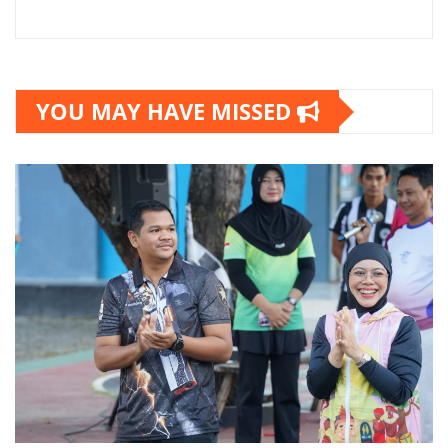
YOU MAY HAVE MISSED