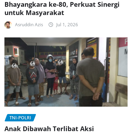
Bhayangkara ke-80, Perkuat Sinergi
untuk Masyarakat
Asruddin Azis
Jul 1, 2026
TNI-POLRI
Anak Dibawah Terlibat Aksi