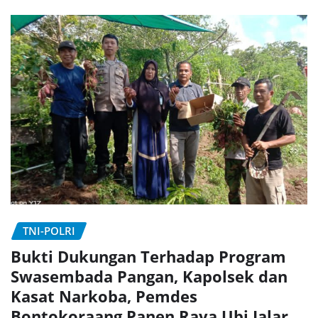
TNI-POLRI
Bukti Dukungan Terhadap Program
Swasembada Pangan, Kapolsek dan
Kasat Narkoba, Pemdes
Bontokoraang Panen Raya Ubi Jalar