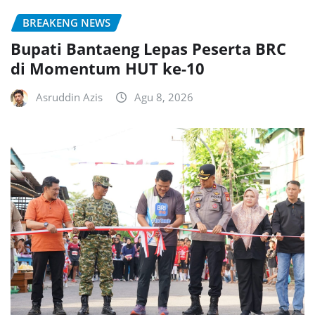
BREAKENG NEWS
Bupati Bantaeng Lepas Peserta BRC
di Momentum HUT ke-10
Asruddin Azis
Agu 8, 2026