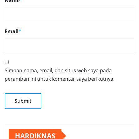
Name
*
Email
*
Simpan nama, email, dan situs web saya pada
peramban ini untuk komentar saya berikutnya.
HARDIKNAS