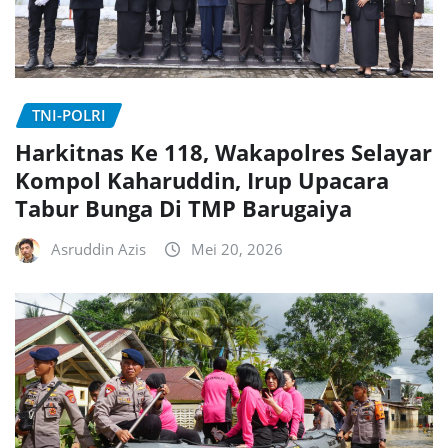
TNI-POLRI
Harkitnas Ke 118, Wakapolres Selayar
Kompol Kaharuddin, Irup Upacara
Tabur Bunga Di TMP Barugaiya
Asruddin Azis
Mei 20, 2026