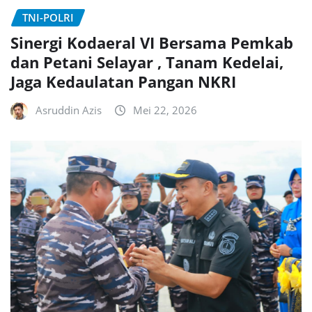
TNI-POLRI
Sinergi Kodaeral VI Bersama Pemkab
dan Petani Selayar , Tanam Kedelai,
Jaga Kedaulatan Pangan NKRI
Asruddin Azis
Mei 22, 2026