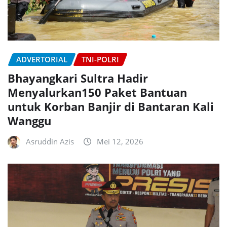
ADVERTORIAL
TNI-POLRI
Bhayangkari Sultra Hadir
Menyalurkan150 Paket Bantuan
untuk Korban Banjir di Bantaran Kali
Wanggu
Asruddin Azis
Mei 12, 2026