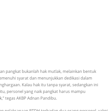
n pangkat bukanlah hak mutlak, melainkan bentuk
 memenuhi syarat dan menunjukkan dedikasi dalam
nghargaan. Kalau hak itu tanpa syarat, sedangkan ini
itu, personel yang naik pangkat harus mampu
k,” tegas AKBP Adnan Pandibu.
gan pelaksanaan PTDH terhadap dua orang personel, yakni