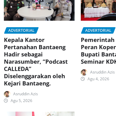
ADVERTORIAL
ADVERTORIAL
Kepala Kantor
Pemerintah
Pertanahan Bantaeng
Peran Koper
Hadir sebagai
Bupati Bant
Narasumber, “Podcast
Seminar K
CALLEDA”
Asruddin Azis
Diselenggarakan oleh
Agu 4, 2026
Kejari Bantaeng.
Asruddin Azis
Agu 5, 2026