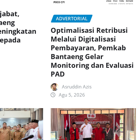
jabat,
ADVERTORIAL
aeng
Optimalisasi Retribusi
eningkatan
Melalui Digitalisasi
Kepada
Pembayaran, Pemkab
Bantaeng Gelar
Monitoring dan Evaluasi
PAD
Asruddin Azis
Agu 5, 2026