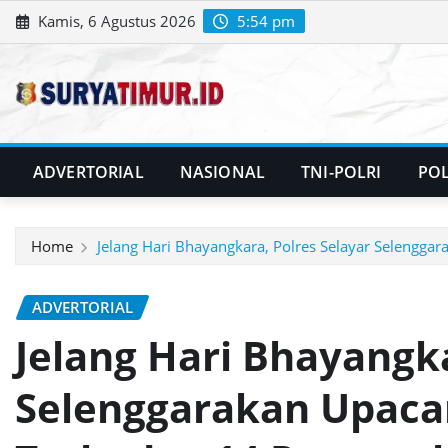
Skip
Kamis, 6 Agustus 2026
5:54 pm
to
content
ADVERTORIAL
NASIONAL
TNI-POLRI
POL
Home
Jelang Hari Bhayangkara, Polres Selayar Selengga
ADVERTORIAL
Jelang Hari Bhayangka
Selenggarakan Upaca