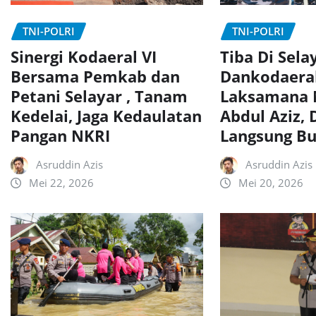
TNI-POLRI
TNI-POLRI
Sinergi Kodaeral VI
Tiba Di Sela
Bersama Pemkab dan
Dankodaeral
Petani Selayar , Tanam
Laksamana 
Kedelai, Jaga Kedaulatan
Abdul Aziz,
Pangan NKRI
Langsung Bu
Asruddin Azis
Asruddin Azis
Mei 22, 2026
Mei 20, 2026