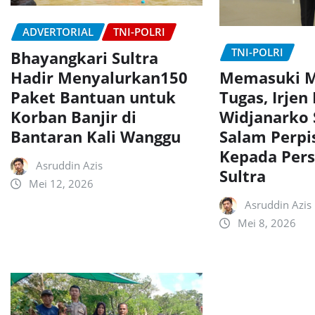
ADVERTORIAL
TNI-POLRI
TNI-POLRI
Bhayangkari Sultra
Hadir Menyalurkan150
Memasuki M
Paket Bantuan untuk
Tugas, Irjen
Korban Banjir di
Widjanarko
Bantaran Kali Wanggu
Salam Perpi
Kepada Pers
Asruddin Azis
Sultra
Mei 12, 2026
Asruddin Azis
Mei 8, 2026