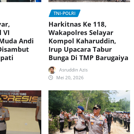
TNI-POLRI
Harkitnas Ke 118,
yar,
Wakapolres Selayar
 VI
Kompol Kaharuddin,
Muda Andi
Irup Upacara Tabur
 Disambut
Bunga Di TMP Barugaiya
pati
Asruddin Azis
Mei 20, 2026