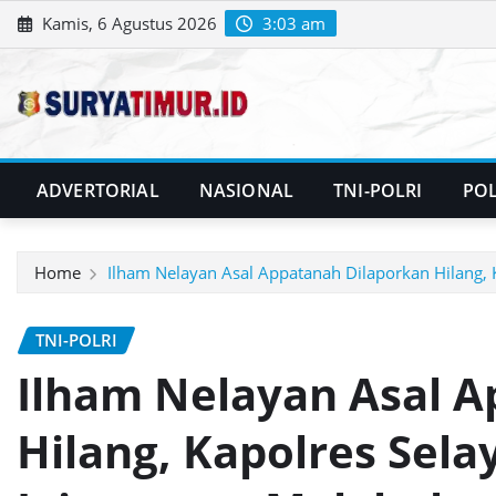
Skip
Kamis, 6 Agustus 2026
3:03 am
to
content
ADVERTORIAL
NASIONAL
TNI-POLRI
POL
Home
Ilham Nelayan Asal Appatanah Dilaporkan Hilang, 
TNI-POLRI
Ilham Nelayan Asal A
Hilang, Kapolres Sela