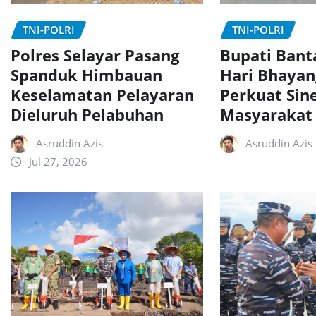
TNI-POLRI
TNI-POLRI
Polres Selayar Pasang
Bupati Bant
Spanduk Himbauan
Hari Bhayan
Keselamatan Pelayaran
Perkuat Sin
Dieluruh Pelabuhan
Masyarakat
Asruddin Azis
Asruddin Azis
Jul 27, 2026