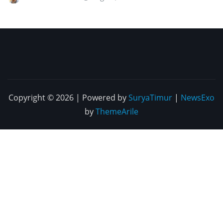
Copyright © 2026 | Powered by
SuryaTimur
|
NewsExo
by
ThemeArile