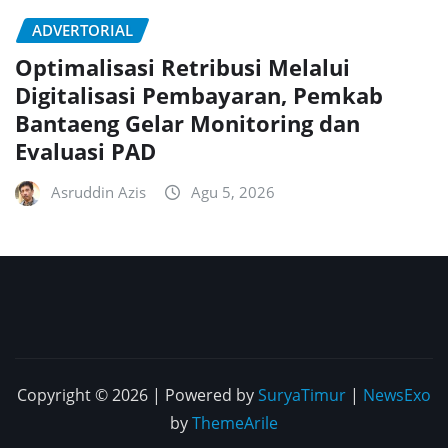
ADVERTORIAL
Optimalisasi Retribusi Melalui
Digitalisasi Pembayaran, Pemkab
Bantaeng Gelar Monitoring dan
Evaluasi PAD
Asruddin Azis
Agu 5, 2026
Copyright © 2026 | Powered by
SuryaTimur
|
NewsExo
by
ThemeArile