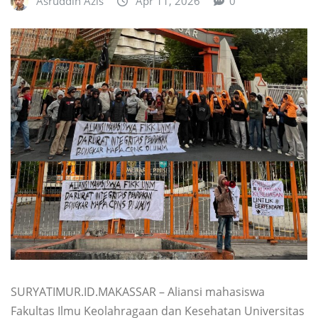
Asruddin Azis
Apr 11, 2026
0
SURYATIMUR.ID.MAKASSAR – Aliansi mahasiswa
Fakultas Ilmu Keolahragaan dan Kesehatan Universitas