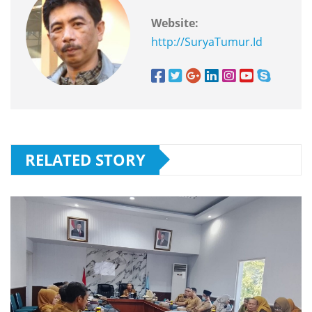
Website:
http://SuryaTumur.Id
RELATED STORY