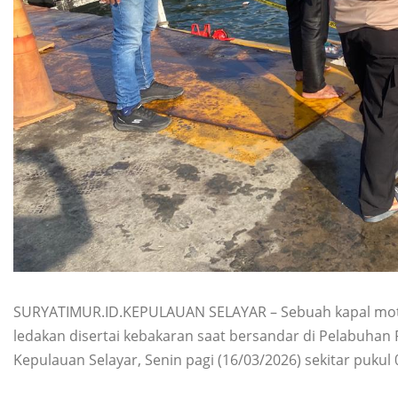
SURYATIMUR.ID.KEPULAUAN SELAYAR – Sebuah kapal moto
ledakan disertai kebakaran saat bersandar di Pelabuha
Kepulauan Selayar, Senin pagi (16/03/2026) sekitar pukul 