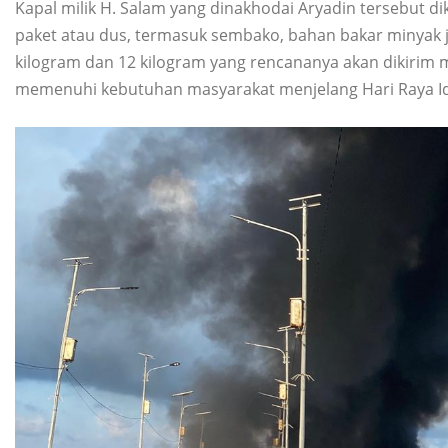
Kapal milik H. Salam yang dinakhodai Aryadin tersebut 
paket atau dus, termasuk sembako, bahan bakar minyak jen
kilogram dan 12 kilogram yang rencananya akan dikirim
memenuhi kebutuhan masyarakat menjelang Hari Raya Idul 