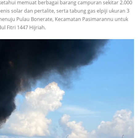
diketahui memuat berbagai barang campuran sekitar 2.000
is solar dan pertalite, serta tabung gas elpiji ukuran 3
 menuju Pulau Bonerate, Kecamatan Pasimarannu untuk
Fitri 1447 Hijriah.