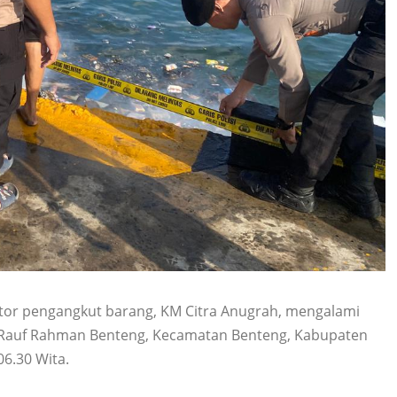
r pengangkut barang, KM Citra Anugrah, mengalami
n Rauf Rahman Benteng, Kecamatan Benteng, Kabupaten
06.30 Wita.