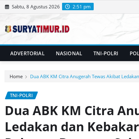
Skip
Sabtu, 8 Agustus 2026
2:51 pm
to
content
ADVERTORIAL
NASIONAL
TNI-POLRI
POL
Home
Dua ABK KM Citra Anugerah Tewas Akibat Ledakan
TNI-POLRI
Dua ABK KM Citra An
Ledakan dan Kebakar