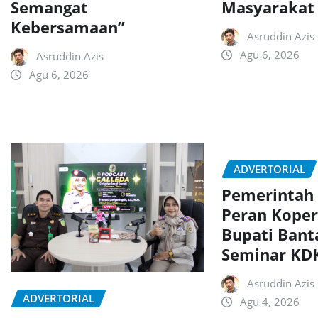
Semangat
Masyarakat
Kebersamaan”
Asruddin Azis
Agu 6, 2026
Asruddin Azis
Agu 6, 2026
ADVERTORIAL
Pemerintah
Peran Koper
Bupati Bant
Seminar K
Asruddin Azis
ADVERTORIAL
Agu 4, 2026