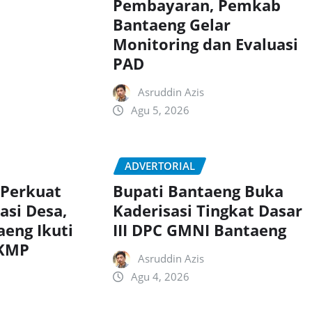
Pembayaran, Pemkab
Bantaeng Gelar
Monitoring dan Evaluasi
PAD
Asruddin Azis
Agu 5, 2026
ADVERTORIAL
 Perkuat
Bupati Bantaeng Buka
asi Desa,
Kaderisasi Tingkat Dasar
aeng Ikuti
III DPC GMNI Bantaeng
DKMP
Asruddin Azis
Agu 4, 2026