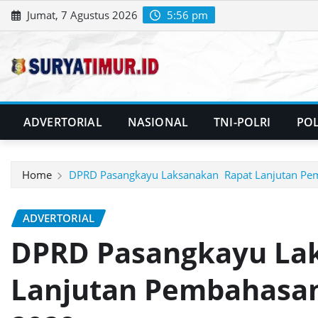
Skip
Jumat, 7 Agustus 2026
5:56 pm
to
content
ADVERTORIAL
NASIONAL
TNI-POLRI
POL
Home
DPRD Pasangkayu Laksanakan Rapat Lanjutan P
ADVERTORIAL
DPRD Pasangkayu La
Lanjutan Pembahasan