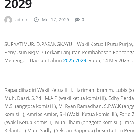
2029
admin
Mei 17, 2025
0
SURYATIMUR.ID.PASANGKAYU – Wakil Ketua I Putu Purjay
Penyusun RPJMD Terkait Lanjutan Pembahasan Rancang
Menengah Daerah Tahun
2025-2029
. Rabu, 14 Mei 2025 d
Rapat dihadiri Wakil Ketua II H. Hariman Ibrahim, Lubis (se
Muh. Dasri, S.Pd., M.A.P (wakil ketua komisi II), Edhy Perdan
M.Si (anggota komisi II), M. Ryan Ramadhan, S.P.W.K (ang
komisi II), Amries Amier, SH (Wakil Ketua komisi III), Far
(Wakil Ketua Komisi I), Muh. Ilham (anggota komisi I). Imr
Kelautan) Muh. Sadly (Sekban Bappeda) beserta Tim Pen