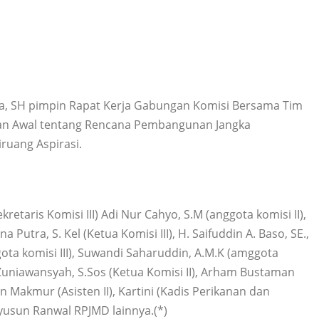
a, SH pimpin Rapat Kerja Gabungan Komisi Bersama Tim
an Awal tentang Rencana Pembangunan Jangka
iruang Aspirasi.
kretaris Komisi III) Adi Nur Cahyo, S.M (anggota komisi II),
a Putra, S. Kel (Ketua Komisi III), H. Saifuddin A. Baso, SE.,
gota komisi III), Suwandi Saharuddin, A.M.K (amggota
id Zuniawansyah, S.Sos (Ketua Komisi II), Arham Bustaman
an Makmur (Asisten II), Kartini (Kadis Perikanan dan
yusun Ranwal RPJMD lainnya.(*)