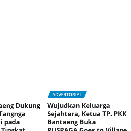
ADVERTORIAL
taeng Dukung
Wujudkan Keluarga
 Tangnga
Sejahtera, Ketua TP. PKK
si pada
Bantaeng Buka
 Tingkat
PUSPAGA Goes to Village