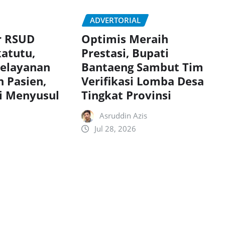
ADVERTORIAL
r RSUD
Optimis Meraih
atutu,
Prestasi, Bupati
elayanan
Bantaeng Sambut Tim
 Pasien,
Verifikasi Lomba Desa
i Menyusul
Tingkat Provinsi
Asruddin Azis
Jul 28, 2026