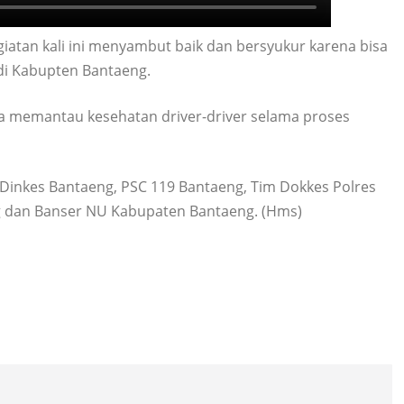
iatan kali ini menyambut baik dan bersyukur karena bisa
di Kabupten Bantaeng.
sa memantau kesehatan driver-driver selama proses
wa Dinkes Bantaeng, PSC 119 Bantaeng, Tim Dokkes Polres
ng dan Banser NU Kabupaten Bantaeng. (Hms)