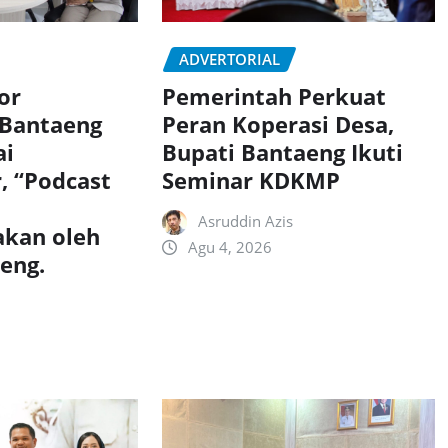
ADVERTORIAL
or
Pemerintah Perkuat
 Bantaeng
Peran Koperasi Desa,
ai
Bupati Bantaeng Ikuti
, “Podcast
Seminar KDKMP
Asruddin Azis
akan oleh
Agu 4, 2026
aeng.