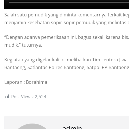
Salah satu pemudik yang diminta komentarnya terkait keg
menjamin kesehatan sopir-sopir pemudik yang melintas 
“Dengan adanya pemeriksaan ini, bagus sekali karena bi
mudik,” tuturnya.
Kegiatan yang digelar kali ini melibatkan Tim Lentera Ji
Bantaeng, Satlantas Polres Bantaeng, Satpol PP Bantae
Laporan : Borahima
Post Views:
2,524
admin