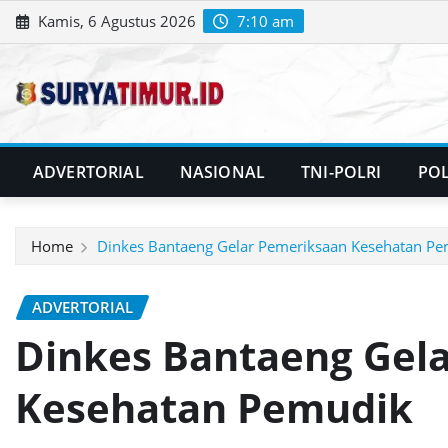
Skip
Kamis, 6 Agustus 2026
7:10 am
to
content
ADVERTORIAL
NASIONAL
TNI-POLRI
POL
Home
Dinkes Bantaeng Gelar Pemeriksaan Kesehatan P
ADVERTORIAL
Dinkes Bantaeng Gel
Kesehatan Pemudik