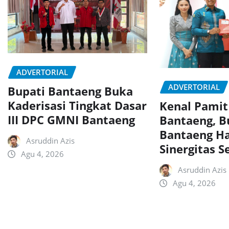
ADVERTORIAL
ADVERTORIAL
Bupati Bantaeng Buka
Kaderisasi Tingkat Dasar
Kenal Pamit
III DPC GMNI Bantaeng
Bantaeng, B
Bantaeng H
Asruddin Azis
Sinergitas 
Agu 4, 2026
Asruddin Azis
Agu 4, 2026