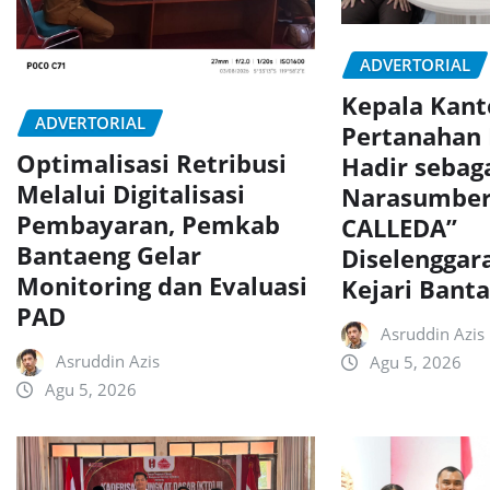
ADVERTORIAL
Kepala Kant
ADVERTORIAL
Pertanahan
Optimalisasi Retribusi
Hadir sebag
Melalui Digitalisasi
Narasumber
Pembayaran, Pemkab
CALLEDA”
Bantaeng Gelar
Diselenggar
Monitoring dan Evaluasi
Kejari Bant
PAD
Asruddin Azis
Asruddin Azis
Agu 5, 2026
Agu 5, 2026