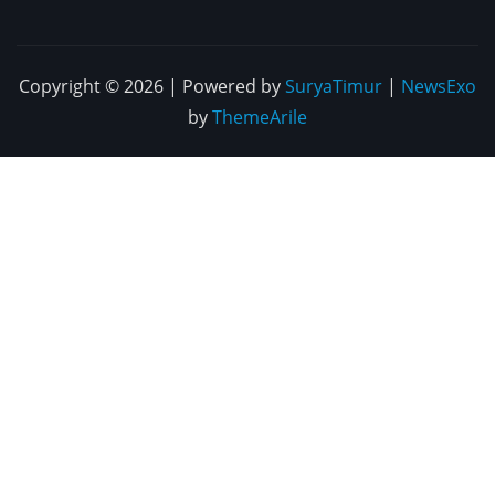
Copyright © 2026 | Powered by
SuryaTimur
|
NewsExo
by
ThemeArile