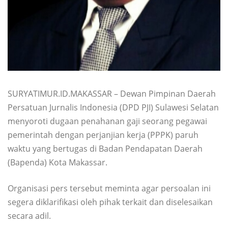
SURYATIMUR.ID.MAKASSAR – Dewan Pimpinan Daerah
Persatuan Jurnalis Indonesia (DPD PJI) Sulawesi Selatan
menyoroti dugaan penahanan gaji seorang pegawai
pemerintah dengan perjanjian kerja (PPPK) paruh
waktu yang bertugas di Badan Pendapatan Daerah
(Bapenda) Kota Makassar.
Organisasi pers tersebut meminta agar persoalan ini
segera diklarifikasi oleh pihak terkait dan diselesaikan
secara adil.