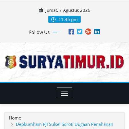
Skip
Jumat, 7 Agustus 2026
to
content
11:46 pm
Follow Us
Home
Depkumham PJI Sulsel Soroti Dugaan Penahanan