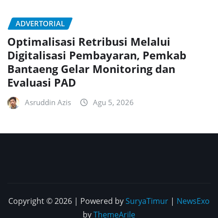
ADVERTORIAL
Optimalisasi Retribusi Melalui
Digitalisasi Pembayaran, Pemkab
Bantaeng Gelar Monitoring dan
Evaluasi PAD
Asruddin Azis
Agu 5, 2026
Copyright © 2026 | Powered by
SuryaTimur
|
NewsExo
by
ThemeArile