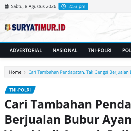
Skip
Sabtu, 8 Agustus 2026
2:53 pm
to
content
ADVERTORIAL
NASIONAL
TNI-POLRI
POL
Home
Cari Tambahan Pendapatan, Tak Gengsi Berjualan B
TNI-POLRI
Cari Tambahan Penda
Berjualan Bubur Ayam