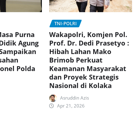
TNI-POLRI
Wakapolri, Komjen Pol.
asa Purna
Prof. Dr. Dedi Prasetyo :
 Didik Agung
Hibah Lahan Mako
 Sampaikan
Brimob Perkuat
sahan
Keamanan Masyarakat
onel Polda
dan Proyek Strategis
Nasional di Kolaka
Asruddin Azis
Apr 21, 2026