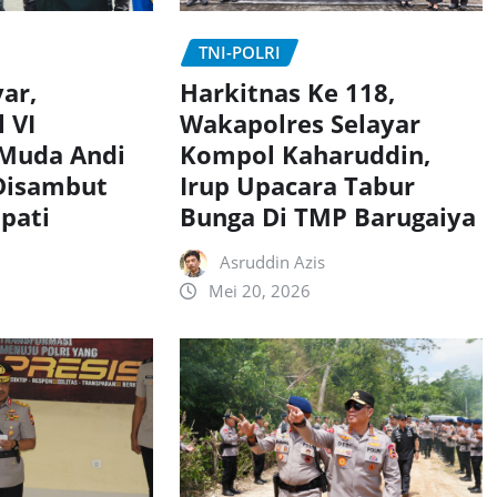
TNI-POLRI
Harkitnas Ke 118,
yar,
Wakapolres Selayar
 VI
Kompol Kaharuddin,
Muda Andi
Irup Upacara Tabur
 Disambut
Bunga Di TMP Barugaiya
pati
Asruddin Azis
Mei 20, 2026