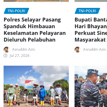
TNI-POLRI
TNI-POLRI
Polres Selayar Pasang
Bupati Bant
Spanduk Himbauan
Hari Bhayan
Keselamatan Pelayaran
Perkuat Sin
Dieluruh Pelabuhan
Masyarakat
Asruddin Azis
Asruddin Azis
Jul 27, 2026