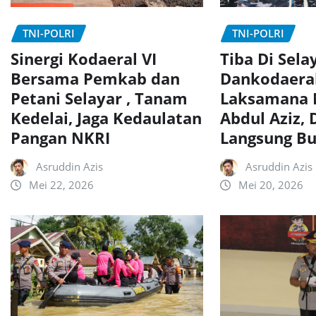
TNI-POLRI
TNI-POLRI
Sinergi Kodaeral VI
Tiba Di Sela
Bersama Pemkab dan
Dankodaeral
Petani Selayar , Tanam
Laksamana 
Kedelai, Jaga Kedaulatan
Abdul Aziz,
Pangan NKRI
Langsung Bu
Asruddin Azis
Asruddin Azis
Mei 22, 2026
Mei 20, 2026