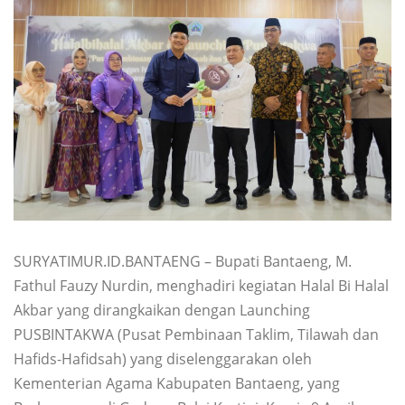
SURYATIMUR.ID.BANTAENG – Bupati Bantaeng, M.
Fathul Fauzy Nurdin, menghadiri kegiatan Halal Bi Halal
Akbar yang dirangkaikan dengan Launching
PUSBINTAKWA (Pusat Pembinaan Taklim, Tilawah dan
Hafids-Hafidsah) yang diselenggarakan oleh
Kementerian Agama Kabupaten Bantaeng, yang