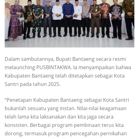
Dalam sambutannya, Bupati Bantaeng secara resmi
melaunching PUSBINTAKWA. Ia menyampaikan bahwa
Kabupaten Bantaeng telah ditetapkan sebagai Kota
Santri pada tahun 2025.
“Penetapan Kabupaten Bantaeng sebagai Kota Santri
bukanlah sesuatu yang instan. Nilai-nilai keagamaan
telah lama kita laksanakan dan kita jaga secara
konsisten. Berbagai program pembinaan terus kita
dorong, termasuk program pencegahan pernikahan