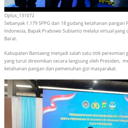
Oplus_131072
Sebanyak 1.179 SPPG dan 18 gudang ketahanan pangan Po
Indonesia, Bapak Prabowo Subianto melalui virtual yang 
Barat.
Kabupaten Bantaeng menjadi salah satu titik peresmian 
yang turut diresmikan secara langsung oleh Presiden
ketahanan pangan dan pemenuhan gizi masyarakat.