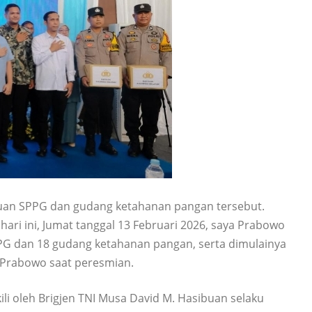
an SPPG dan gudang ketahanan pangan tersebut.
ri ini, Jumat tanggal 13 Februari 2026, saya Prabowo
SPPG dan 18 gudang ketahanan pangan, serta dimulainya
 Prabowo saat peresmian.
li oleh Brigjen TNI Musa David M. Hasibuan selaku