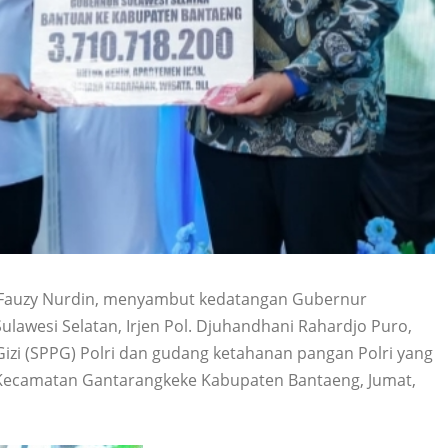
 Fauzy Nurdin, menyambut kedatangan Gubernur
ulawesi Selatan, Irjen Pol. Djuhandhani Rahardjo Puro,
i (SPPG) Polri dan gudang ketahanan pangan Polri yang
, Kecamatan Gantarangkeke Kabupaten Bantaeng, Jumat,