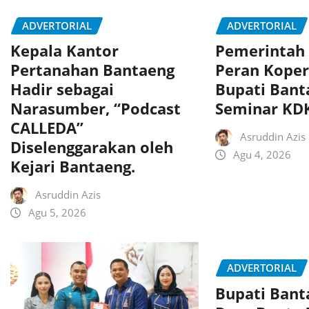
ADVERTORIAL
ADVERTORIAL
Kepala Kantor
Pemerintah
Pertanahan Bantaeng
Peran Koper
Hadir sebagai
Bupati Bant
Narasumber, “Podcast
Seminar K
CALLEDA”
Asruddin Azis
Diselenggarakan oleh
Agu 4, 2026
Kejari Bantaeng.
Asruddin Azis
Agu 5, 2026
ADVERTORIAL
Bupati Ban