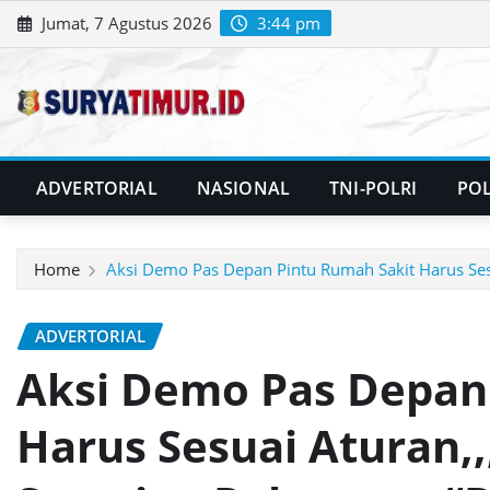
Skip
Jumat, 7 Agustus 2026
3:44 pm
to
content
ADVERTORIAL
NASIONAL
TNI-POLRI
POL
Home
Aksi Demo Pas Depan Pintu Rumah Sakit Harus Se
ADVERTORIAL
Aksi Demo Pas Depan
Harus Sesuai Aturan,,