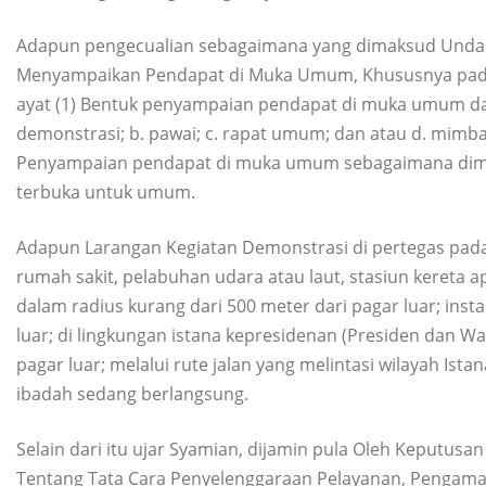
Adapun pengecualian sebagaimana yang dimaksud Unda
Menyampaikan Pendapat di Muka Umum, Khususnya pada 
ayat (1) Bentuk penyampaian pendapat di muka umum dap
demonstrasi; b. pawai; c. rapat umum; dan atau d. mimb
Penyampaian pendapat di muka umum sebagaimana dimak
terbuka untuk umum.
Adapun Larangan Kegiatan Demonstrasi di pertegas pada P
rumah sakit, pelabuhan udara atau laut, stasiun kereta ap
dalam radius kurang dari 500 meter dari pagar luar; insta
luar; di lingkungan istana kepresidenan (Presiden dan Wa
pagar luar; melalui rute jalan yang melintasi wilayah Is
ibadah sedang berlangsung.
Selain dari itu ujar Syamian, dijamin pula Oleh Keputusa
Tentang Tata Cara Penyelenggaraan Pelayanan, Pengam