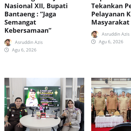
Nasional XII, Bupati
Tekankan P
Bantaeng : “Jaga
Pelayanan 
Semangat
Masyarakat
Kebersamaan”
Asruddin Azis
Agu 6, 2026
Asruddin Azis
Agu 6, 2026