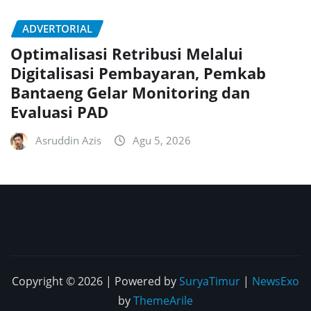
ADVERTORIAL
Optimalisasi Retribusi Melalui
Digitalisasi Pembayaran, Pemkab
Bantaeng Gelar Monitoring dan
Evaluasi PAD
Asruddin Azis
Agu 5, 2026
Copyright © 2026 | Powered by
SuryaTimur
|
NewsExo
by
ThemeArile