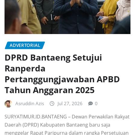
ADVERTORIAL
DPRD Bantaeng Setujui
Ranperda
Pertanggungjawaban APBD
Tahun Anggaran 2025
Asruddin Azis
Jul 27, 2026
0
SURYATIMUR.ID.BANTAENG – Dewan Perwakilan Rakyat
Daerah (DPRD) Kabupaten Bantaeng baru saja
menggelar Rapat Paripurna dalam rangka Persetujuan